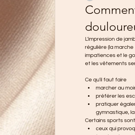
Comment 
douloure
L'impression de jam
régulière (la marche
impatiences et le go
et les vêtements ser
Ce qu'il faut faire
marcher au moins
préférer les esc
pratiquer égale
gymnastique, la
Certains sports son
ceux qui provoq