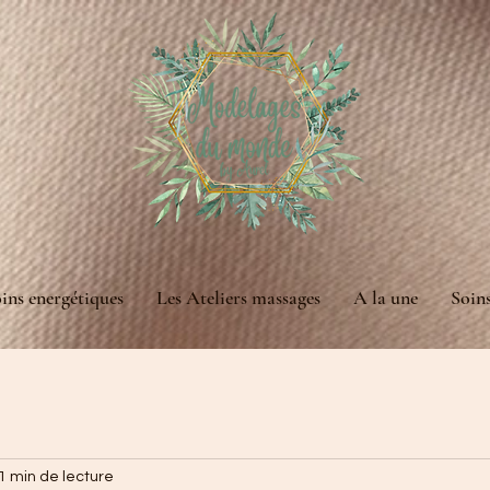
ins energétiques
Les Ateliers massages
A la une
Soin
1 min de lecture