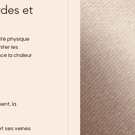
des et
ité physique 
iter les 
ce la chaleur 
nt, la 
t ses veines 