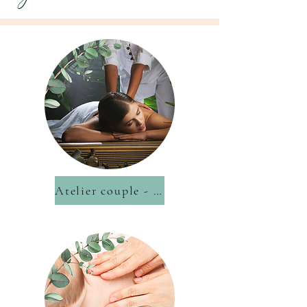
by Aurel
Atelier couple - parent/enfant- Ami(e)s