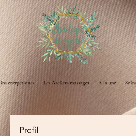
ins energétiques
Les Ateliers massages
A la une
Soin
Profil