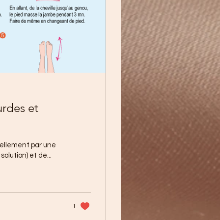
iellement par une
olution) et de...
1