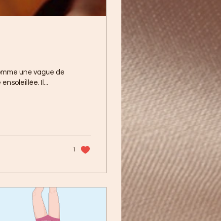
comme une vague de
soleillée. Il...
1