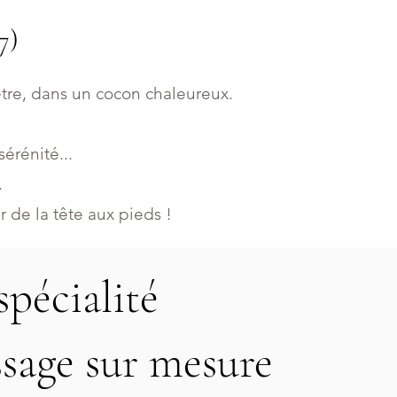
7)
re, dans un cocon chaleureux.
érénité...
.
 de la tête aux pieds !
spécialité
sage sur mesure