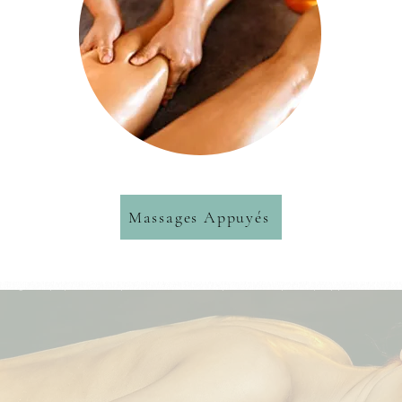
Massages Appuyés
offrir un moment de détente et de relaxation. Si vous êtes à la recherche d'un soin du visage à Metz, vous êtes à la bonne adresse. Nous sommes spécialisés dans les soins du visage personnalisés po
des produits cosmétiques de qualité pour sublimer votre peau, tels que des crèmes hydratantes, des sérums et des lotions pour une peau douce et hydratée. Nous proposons également des soins du vis
 également un espace spa avec sauna et hammam pour une relaxation totale. Nous sommes situés en plein cœur de Metz dans un espace calme et apaisant propice à la détente et à la relaxation. Ven