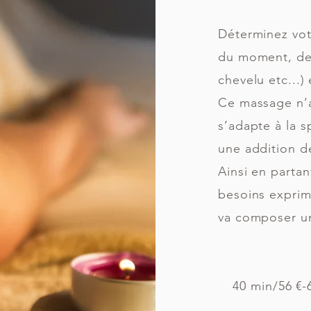
Déterminez vot
du moment, des 
chevelu etc...)
Ce massage n’a
s’adapte à la s
une addition d
Ainsi en parta
besoins exprim
va composer un
40 min/56 €-