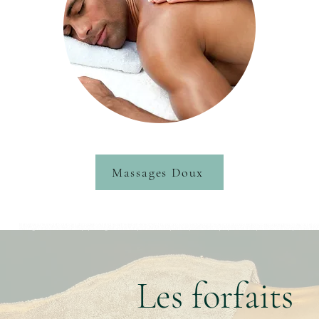
Massages Doux
Bienvenue sur le site de Modelages du monde by Aurel, votre centre de bien-être à Metz. Nous proposons une large gamme de soins du corps et du visage pour prendre soin de vous et vous 
anti-rides, les soins des peaux sensibles et les soins purifiants. Nous proposons également des soins du visage aux pierres chaudes pour une relaxation en profondeur. Nous utilisons 
massages et des soins minceur. Nous proposons également des soins pour les mains et les pieds tels que des manucures, des pédicures et des poses de vernis semi-permanent. Nous avons
Les forfaits