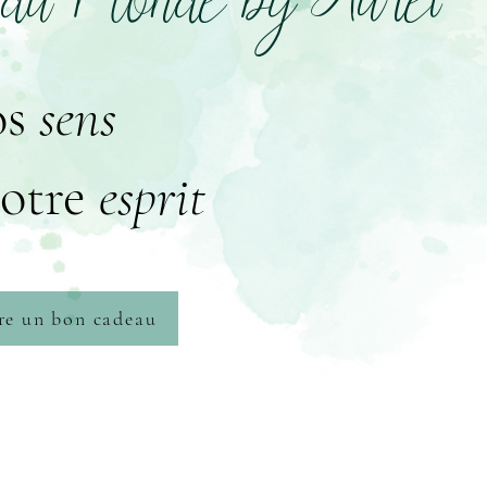
 du Monde by Aurel
os
sens
votre
esprit
fre un bon cadeau