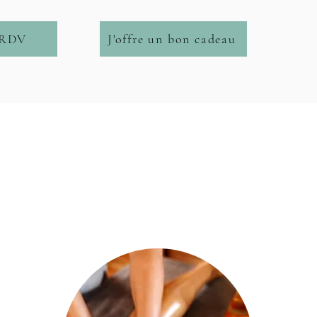
 RDV
J'offre un bon cadeau