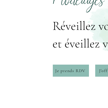
Modelages
Réveillez v
et éveillez 
Je prends RDV
J'of