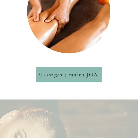
Massages 4 mains JOA
ur répondre aux besoins spécifiques de votre peau. Nos esthéticiennes diplômées sont expertes en différents types de soins, tels que les soins anti-âge, les soins hydratants, les soins
age à base d'huile d'argan et de beurre de karité pour nourrir votre peau en profondeur. Nous offrons également des soins pour le corps tels que des gommages, des enveloppements, des
ez profiter de nos soins personnalisés pour une parenthèse de bien-être totale. Offrez-vous un moment de détente et de relaxation et retrouvez une peau lumineuse et éclatante.