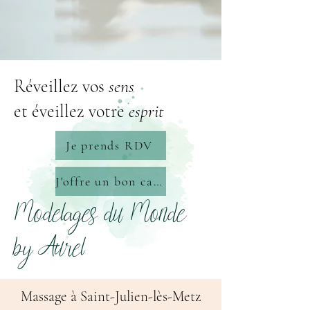
Réveillez vos
sens
et éveillez votre
esprit
Je prends RDV
J'offre un bon cadeau
Modelages du Monde
by Aurel
Massage à Saint-Julien-lès-Metz