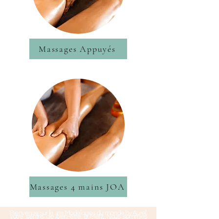
Massages Appuyés
Massages 4 mains JOA
Bienvenue sur le site Modelages du monde by Aurel,
votre centre de bien-être à Metz. Nous sommes