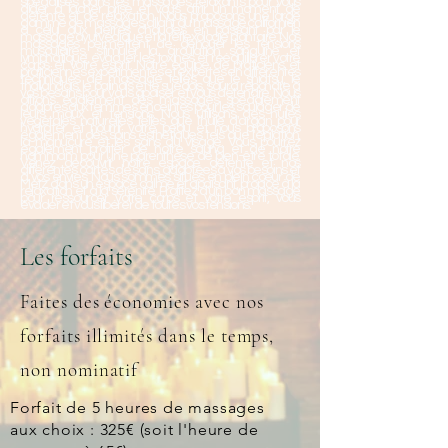
spécialisés dans les massages relaxants pour vous
aider à lâcher prise et vous offrir un moment de
détente et de relaxation. Nous proposons une large
gamme de massages, allant du massage californien
à celui aux pierres chaudes en passant par le
massage ayurvédique et la réflexologie plantaire. Nos
massages permettent de dénouer les tensions
musculaires, stimuler la circulation sanguine et
lymphatique, évacuer les toxines et rééquilibrer votre
corps et votre esprit. Notre équipe de praticiens et
praticiennes expérimentés et expertes en différentes
techniques de massage telles que le shiatsu, le
thaïlandais, le balinais et le suédois, saura répondre à
vos besoins pour vous apaiser et vous détendre. Nous
offrons également des massages spécialement
adaptés aux femmes enceintes pour les soulager de
leurs maux et tensions. Nous utilisons des huiles
végétales naturelles telles que l'huile d'argan pour
hydrater et nourrir votre peau et nous proposons
également des soins esthétiques tels que l'épilation,
la manucure et les soins du visage. Vous pourrez
également profiter de notre sauna et de notre
hammam pour une parenthèse de bien-être totale.
Venez découvrir notre espace détente et nos
différentes cartes de soins, adaptées à vos besoins et
à vos envies. Nous sommes situés en plein cœur de
Metz, dans un espace calme et apaisant, propice à la
relaxation et à la sérénité. Profitez d'un bon massage
pour ressourcer votre corps et votre esprit, vous
évader et vous libérer de toutes vos tensions.
Les forfaits
Faites des économies avec nos
forfaits illimités dans le temps,
non nominatif
Forfait de 5 heures de massages
aux choix : 325€ (soit l'heure de