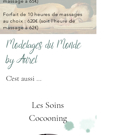
massage à 65€)
Forfait de 10 heures de massages
au choix : 620€ (soit l'heure de
massage à 62€)
Modelages du Monde
by Aurel
C'est aussi ...
Les Soins
Cocooning