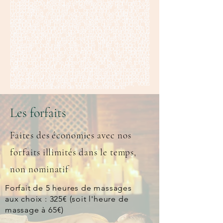
à celui aux pierres chaudes en passant par le
massage ayurvédique et la réflexologie plantaire. Nos
massages permettent de dénouer les tensions
musculaires, stimuler la circulation sanguine et
lymphatique, évacuer les toxines et rééquilibrer votre
corps et votre esprit. Notre équipe de praticiens et
praticiennes expérimentés et expertes en différentes
techniques de massage telles que le shiatsu, le
thaïlandais, le balinais et le suédois, saura répondre à
vos besoins pour vous apaiser et vous détendre. Nous
offrons également des massages spécialement
adaptés aux femmes enceintes pour les soulager de
leurs maux et tensions. Nous utilisons des huiles
végétales naturelles telles que l'huile d'argan pour
hydrater et nourrir votre peau et nous proposons
également des soins esthétiques tels que l'épilation,
la manucure et les soins du visage. Vous pourrez
également profiter de notre sauna et de notre
hammam pour une parenthèse de bien-être totale.
Venez découvrir notre espace détente et nos
différentes cartes de soins, adaptées à vos besoins et
à vos envies. Nous sommes situés en plein cœur de
Metz, dans un espace calme et apaisant, propice à la
relaxation et à la sérénité. Profitez d'un bon massage
pour ressourcer votre corps et votre esprit, vous
évader et vous libérer de toutes vos tensions.
Les forfaits
Faites des économies avec nos
forfaits illimités dans le temps,
non nominatif
Forfait de 5 heures de massages
aux choix : 325€ (soit l'heure de
massage à 65€)