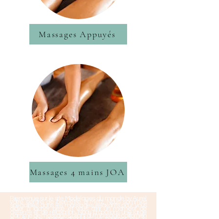
Massages Appuyés
Massages 4 mains JOA
Bienvenue sur le site Modelages du monde by Aurel,
votre centre de bien-être à Metz. Nous sommes
spécialisés dans les massages relaxants pour vous
aider à lâcher prise et vous offrir un moment de
détente et de relaxation. Nous proposons une large
gamme de massages, allant du massage californien