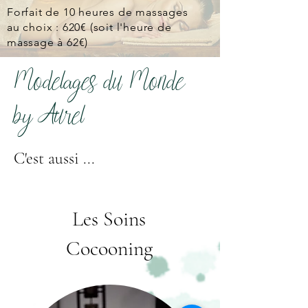
Forfait de 10 heures de massages
au choix : 620€ (soit l'heure de
massage à 62€)
Modelages du Monde
by Aurel
C'est aussi ...
Les Soins
Cocooning