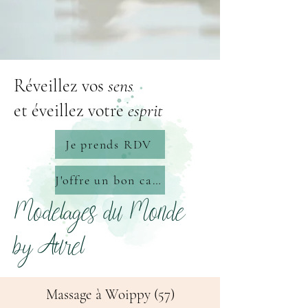
Réveillez vos
sens
et éveillez votre
esprit
Je prends RDV
J'offre un bon cadeau
Modelages du Monde
by Aurel
Massage à Woippy (57)