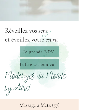
Réveillez vos
sens
et éveillez votre
esprit
Je prends RDV
J'offre un bon cadeau
Modelages du Monde
by Aurel
Massage à Metz (57)