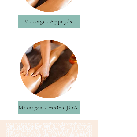
Massages Appuyés
Massages 4 mains JOA
Bienvenue sur le site Modelages du monde by Aurel,
votre centre de bien-être à Metz. Nous sommes
spécialisés dans les massages relaxants pour vous
aider à lâcher prise et vous offrir un moment de
détente et de relaxation. Nous proposons une large
gamme de massages, allant du massage californien