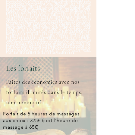
à celui aux pierres chaudes en passant par le
massage ayurvédique et la réflexologie plantaire. Nos
massages permettent de dénouer les tensions
musculaires, stimuler la circulation sanguine et
lymphatique, évacuer les toxines et rééquilibrer votre
corps et votre esprit. Notre équipe de praticiens et
praticiennes expérimentés et expertes en différentes
techniques de massage telles que le shiatsu, le
thaïlandais, le balinais et le suédois, saura répondre à
vos besoins pour vous apaiser et vous détendre. Nous
offrons également des massages spécialement
adaptés aux femmes enceintes pour les soulager de
leurs maux et tensions. Nous utilisons des huiles
végétales naturelles telles que l'huile d'argan pour
hydrater et nourrir votre peau et nous proposons
également des soins esthétiques tels que l'épilation,
la manucure et les soins du visage. Vous pourrez
également profiter de notre sauna et de notre
hammam pour une parenthèse de bien-être totale.
Venez découvrir notre espace détente et nos
différentes cartes de soins, adaptées à vos besoins et
à vos envies. Nous sommes situés en plein cœur de
Metz, dans un espace calme et apaisant, propice à la
relaxation et à la sérénité. Profitez d'un bon massage
pour ressourcer votre corps et votre esprit, vous
évader et vous libérer de toutes vos tensions.
Les forfaits
Faites des économies avec nos
forfaits illimités dans le temps,
non nominatif
Forfait de 5 heures de massages
aux choix : 325€ (soit l'heure de
massage à 65€)