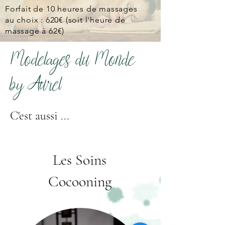
Forfait de 10 heures de massages
au choix : 620€ (soit l'heure de
massage à 62€)
Modelages du Monde
by Aurel
C'est aussi ...
Les Soins
Cocooning