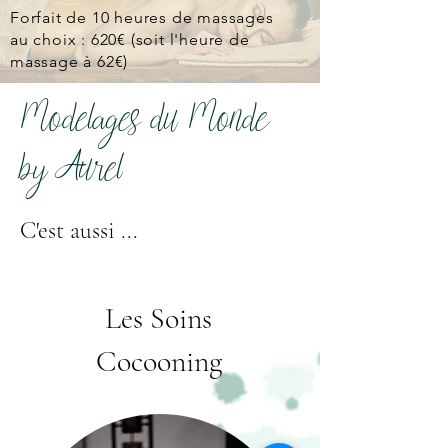
Forfait de 10 heures de massages
au choix : 620€ (soit l'heure de
massage à 62€)
Modelages du Monde
by Aurel
C'est aussi ...
Les Soins
Cocooning