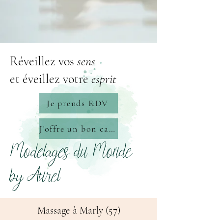
Réveillez vos
sens
et éveillez votre
esprit
Je prends RDV
J'offre un bon cadeau
Modelages du Monde
by Aurel
Massage à Marly (57)