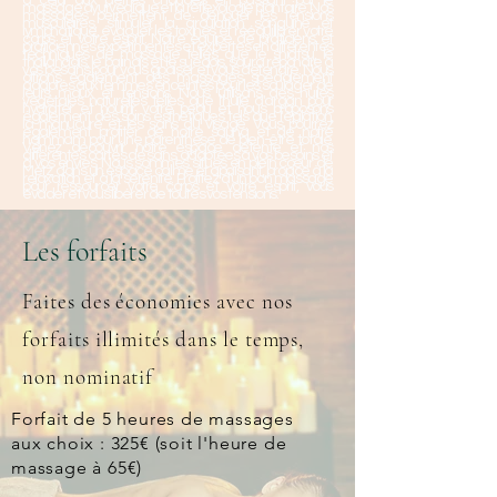
à celui aux pierres chaudes en passant par le
massage ayurvédique et la réflexologie plantaire. Nos
massages permettent de dénouer les tensions
musculaires, stimuler la circulation sanguine et
lymphatique, évacuer les toxines et rééquilibrer votre
corps et votre esprit. Notre équipe de praticiens et
praticiennes expérimentés et expertes en différentes
techniques de massage telles que le shiatsu, le
thaïlandais, le balinais et le suédois, saura répondre à
vos besoins pour vous apaiser et vous détendre. Nous
offrons également des massages spécialement
adaptés aux femmes enceintes pour les soulager de
leurs maux et tensions. Nous utilisons des huiles
végétales naturelles telles que l'huile d'argan pour
hydrater et nourrir votre peau et nous proposons
également des soins esthétiques tels que l'épilation,
la manucure et les soins du visage. Vous pourrez
également profiter de notre sauna et de notre
hammam pour une parenthèse de bien-être totale.
Venez découvrir notre espace détente et nos
différentes cartes de soins, adaptées à vos besoins et
à vos envies. Nous sommes situés en plein cœur de
Metz, dans un espace calme et apaisant, propice à la
relaxation et à la sérénité. Profitez d'un bon massage
pour ressourcer votre corps et votre esprit, vous
évader et vous libérer de toutes vos tensions.
Les forfaits
Faites des économies avec nos
forfaits illimités dans le temps,
non nominatif
Forfait de 5 heures de massages
aux choix : 325€ (soit l'heure de
massage à 65€)