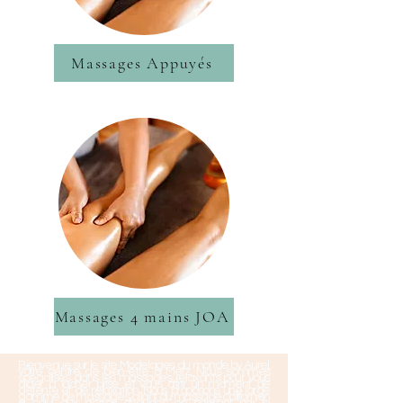
Massages Appuyés
Massages 4 mains JOA
Bienvenue sur le site Modelages du monde by Aurel,
votre centre de bien-être à Metz. Nous sommes
spécialisés dans les massages relaxants pour vous
aider à lâcher prise et vous offrir un moment de
détente et de relaxation. Nous proposons une large
gamme de massages, allant du massage californien