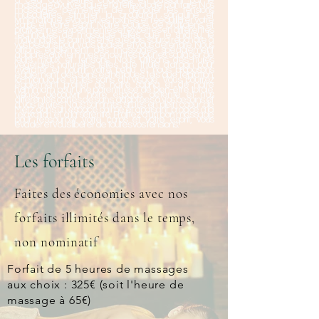
à celui aux pierres chaudes en passant par le
massage ayurvédique et la réflexologie plantaire. Nos
massages permettent de dénouer les tensions
musculaires, stimuler la circulation sanguine et
lymphatique, évacuer les toxines et rééquilibrer votre
corps et votre esprit. Notre équipe de praticiens et
praticiennes expérimentés et expertes en différentes
techniques de massage telles que le shiatsu, le
thaïlandais, le balinais et le suédois, saura répondre à
vos besoins pour vous apaiser et vous détendre. Nous
offrons également des massages spécialement
adaptés aux femmes enceintes pour les soulager de
leurs maux et tensions. Nous utilisons des huiles
végétales naturelles telles que l'huile d'argan pour
hydrater et nourrir votre peau et nous proposons
également des soins esthétiques tels que l'épilation,
la manucure et les soins du visage. Vous pourrez
également profiter de notre sauna et de notre
hammam pour une parenthèse de bien-être totale.
Venez découvrir notre espace détente et nos
différentes cartes de soins, adaptées à vos besoins et
à vos envies. Nous sommes situés en plein cœur de
Metz, dans un espace calme et apaisant, propice à la
relaxation et à la sérénité. Profitez d'un bon massage
pour ressourcer votre corps et votre esprit, vous
évader et vous libérer de toutes vos tensions.
Les forfaits
Faites des économies avec nos
forfaits illimités dans le temps,
non nominatif
Forfait de 5 heures de massages
aux choix : 325€ (soit l'heure de
massage à 65€)