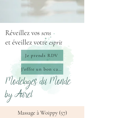
Réveillez vos
sens
et éveillez votre
esprit
Je prends RDV
J'offre un bon cadeau
Modelages du Monde
by Aurel
Massage à Woippy (57)