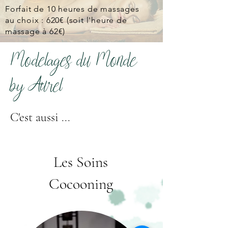
Forfait de 10 heures de massages
au choix : 620€ (soit l'heure de
massage à 62€)
Modelages du Monde
by Aurel
C'est aussi ...
Les Soins
Cocooning