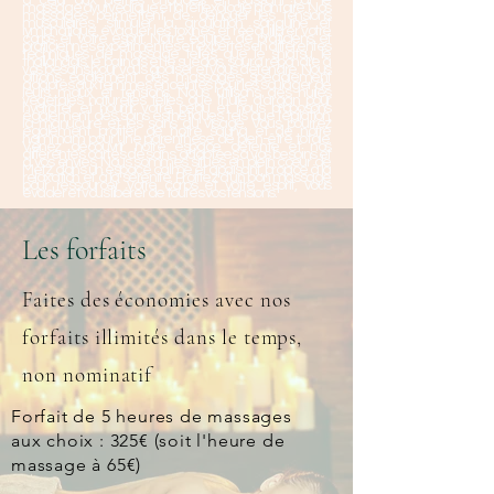
à celui aux pierres chaudes en passant par le
massage ayurvédique et la réflexologie plantaire. Nos
massages permettent de dénouer les tensions
musculaires, stimuler la circulation sanguine et
lymphatique, évacuer les toxines et rééquilibrer votre
corps et votre esprit. Notre équipe de praticiens et
praticiennes expérimentés et expertes en différentes
techniques de massage telles que le shiatsu, le
thaïlandais, le balinais et le suédois, saura répondre à
vos besoins pour vous apaiser et vous détendre. Nous
offrons également des massages spécialement
adaptés aux femmes enceintes pour les soulager de
leurs maux et tensions. Nous utilisons des huiles
végétales naturelles telles que l'huile d'argan pour
hydrater et nourrir votre peau et nous proposons
également des soins esthétiques tels que l'épilation,
la manucure et les soins du visage. Vous pourrez
également profiter de notre sauna et de notre
hammam pour une parenthèse de bien-être totale.
Venez découvrir notre espace détente et nos
différentes cartes de soins, adaptées à vos besoins et
à vos envies. Nous sommes situés en plein cœur de
Metz, dans un espace calme et apaisant, propice à la
relaxation et à la sérénité. Profitez d'un bon massage
pour ressourcer votre corps et votre esprit, vous
évader et vous libérer de toutes vos tensions.
Les forfaits
Faites des économies avec nos
forfaits illimités dans le temps,
non nominatif
Forfait de 5 heures de massages
aux choix : 325€ (soit l'heure de
massage à 65€)