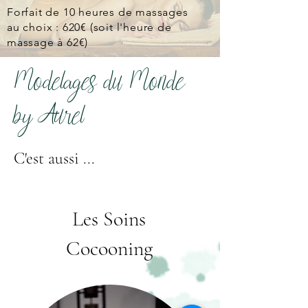
Forfait de 10 heures de massages
au choix : 620€ (soit l'heure de
massage à 62€)
Modelages du Monde
by Aurel
C'est aussi ...
Les Soins
Cocooning