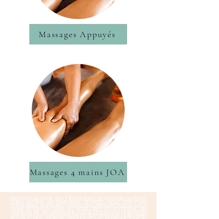
Massages Appuyés
Massages 4 mains JOA
Bienvenue sur le site Modelages du monde by Aurel,
votre centre de bien-être à Metz. Nous sommes
spécialisés dans les massages relaxants pour vous
aider à lâcher prise et vous offrir un moment de
détente et de relaxation. Nous proposons une large
gamme de massages, allant du massage californien