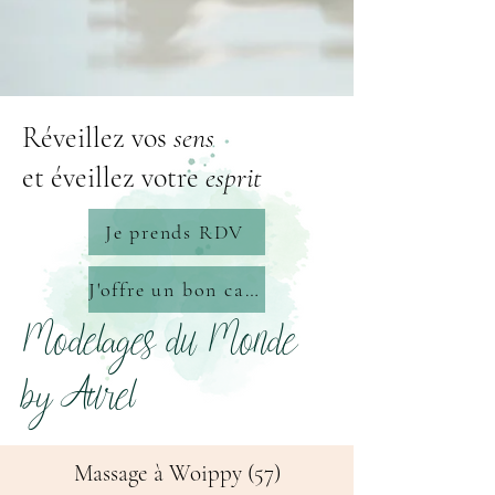
Réveillez vos
sens
et éveillez votre
esprit
Je prends RDV
J'offre un bon cadeau
Modelages du Monde
by Aurel
Massage à Woippy (57)